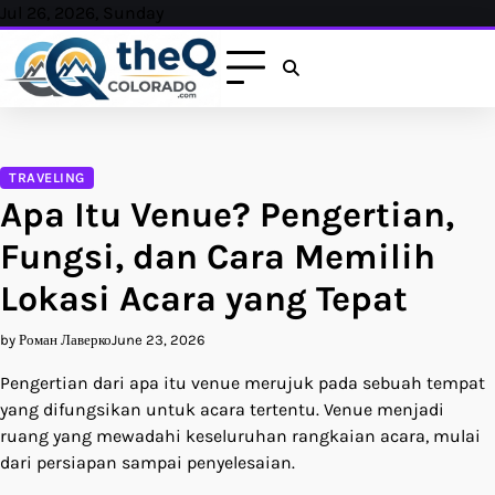
Skip
Jul 26, 2026, Sunday
to
content
TRAVELING
Apa Itu Venue? Pengertian,
Fungsi, dan Cara Memilih
Lokasi Acara yang Tepat
by Роман Лаверко
June 23, 2026
Pengertian dari apa itu venue merujuk pada sebuah tempat
yang difungsikan untuk acara tertentu. Venue menjadi
ruang yang mewadahi keseluruhan rangkaian acara, mulai
dari persiapan sampai penyelesaian.